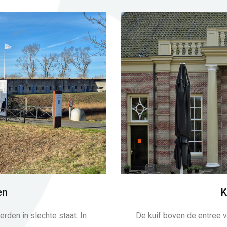
en
K
rden in slechte staat. In
De kuif boven de entree 