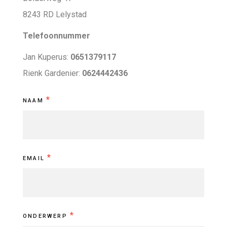
8243 RD Lelystad
Telefoonnummer
Jan Kuperus:
0651379117
Rienk Gardenier:
0624442436
Contact
*
NAAM
*
EMAIL
*
ONDERWERP