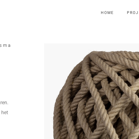
HOME
PROJ
tsma
ren.
 het